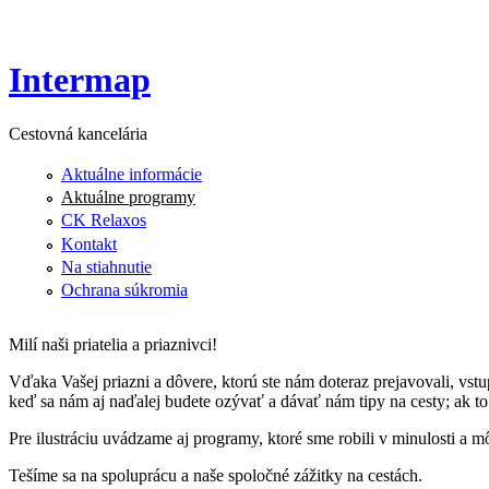
Intermap
Cestovná kancelária
Aktuálne informácie
Aktuálne programy
CK Relaxos
Kontakt
Na stiahnutie
Ochrana súkromia
Milí naši priatelia a priaznivci!
Vďaka Vašej priazni a dôvere, ktorú ste nám doteraz prejavovali, vst
keď sa nám aj naďalej budete ozývať a dávať nám tipy na cesty; ak t
Pre ilustráciu uvádzame aj programy, ktoré sme robili v minulosti a
Tešíme sa na spoluprácu a naše spoločné zážitky na cestách.