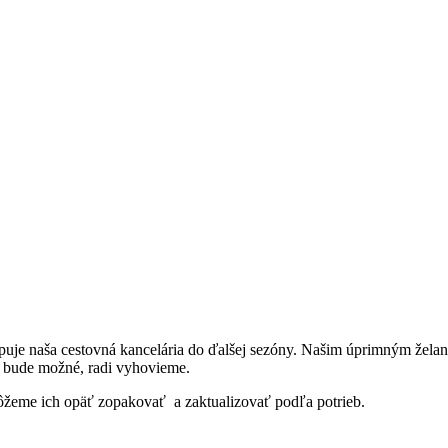
upuje naša cestovná kancelária do ďalšej sezóny. Našim úprimným želaní
o bude možné, radi vyhovieme.
 môžeme ich opäť zopakovať a zaktualizovať podľa potrieb.