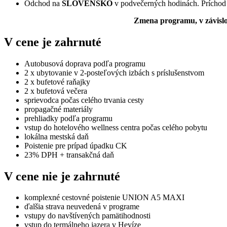
Odchod na
SLOVENSKO
v podvečerných hodinách. Prícho
Zmena programu, v závislo
V cene je zahrnuté
Autobusová doprava podľa programu
2 x ubytovanie v 2-posteľových izbách s príslušenstvom
2 x bufetové raňajky
2 x bufetová večera
sprievodca počas celého trvania cesty
propagačné materiály
prehliadky podľa programu
vstup do hotelového wellness centra počas celého pobytu
lokálna mestská daň
Poistenie pre prípad úpadku CK
23% DPH + transakčná daň
V cene nie je zahrnuté
komplexné cestovné poistenie UNION A5 MAXI
ďalšia strava neuvedená v programe
vstupy do navštívených pamätihodnosti
vstup do termálneho jazera v Hevíze