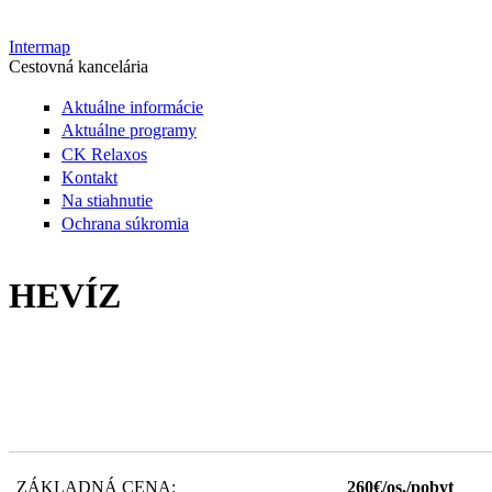
Intermap
Cestovná kancelária
Aktuálne informácie
Aktuálne programy
CK Relaxos
Kontakt
Na stiahnutie
Ochrana súkromia
HEVÍZ
ZÁKLADNÁ CENA:
260€/os./pobyt