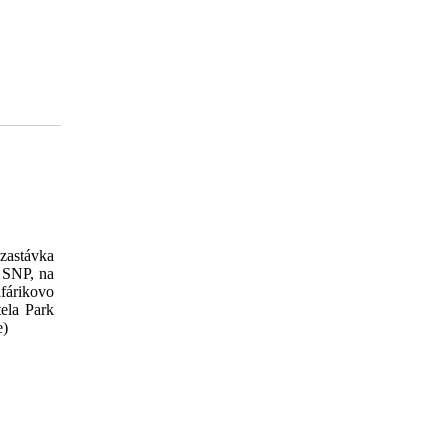
stávka
e SNP, na
fárikovo
tela Park
e)