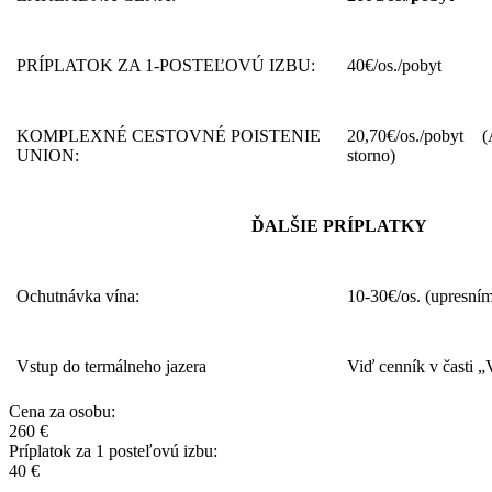
PRÍPLATOK ZA 1-POSTEĽOVÚ IZBU:
40€/os./pobyt
KOMPLEXNÉ CESTOVNÉ POISTENIE
20,70€/os./poby
UNION:
storno)
ĎALŠIE PRÍPLATKY
Ochutnávka vína:
10-30€/os. (upresní
Vstup do termálneho jazera
Viď cenník v časti 
Cena za osobu:
260 €
Príplatok za 1 posteľovú izbu:
40 €