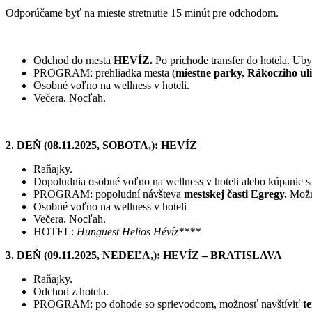
Odporúčame byť na mieste stretnutie 15 minút pre odchodom.
Odchod do mesta
HEVÍZ.
Po príchode transfer do hotela. Ub
PROGRAM: prehliadka mesta (
miestne parky, Rákocziho uli
Osobné voľno na wellness v hoteli.
Večera. Nocľah.
2. DEŇ (08.11.2025, SOBOTA,): HEVÍZ
Raňajky.
Dopoludnia osobné voľno na wellness v hoteli alebo kúpanie s
PROGRAM: popoludní návšteva
mestskej časti Egregy.
Možno
Osobné voľno na wellness v hoteli
Večera. Nocľah.
HOTEL:
Hunguest Helios Hévíz****
3. DEŇ (09.11.2025, NEDEĽA,): HEVÍZ – BRATISLAVA
Raňajky.
Odchod z hotela.
PROGRAM: po dohode so sprievodcom, možnosť navštíviť
t