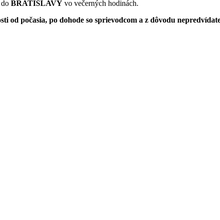
d do
BRATISLAVY
vo večerných hodinách.
sti od počasia, po dohode so sprievodcom a z dôvodu nepredvídate