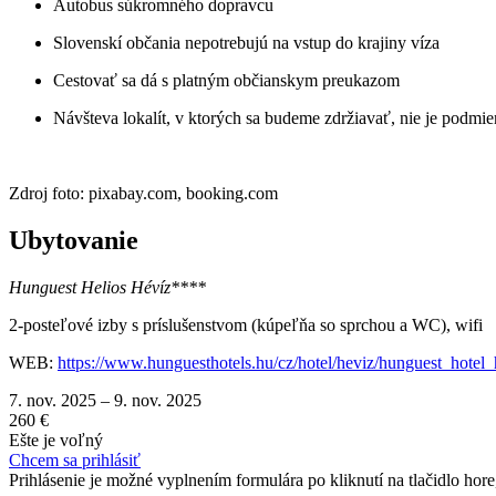
Autobus súkromného dopravcu
Slovenskí občania nepotrebujú na vstup do krajiny víza
Cestovať sa dá s platným občianskym preukazom
Návšteva lokalít, v ktorých sa budeme zdržiavať, nie je podmie
Zdroj foto: pixabay.com, booking.com
Ubytovanie
Hunguest Helios Hévíz****
2-posteľové izby s príslušenstvom (kúpeľňa so sprchou a WC), wifi
WEB:
https://www.hunguesthotels.hu/cz/hotel/heviz/hunguest_hotel_h
7. nov. 2025
–
9. nov. 2025
260 €
Ešte je voľný
Chcem sa prihlásiť
Prihlásenie je možné vyplnením formulára po kliknutí na tlačidlo hore