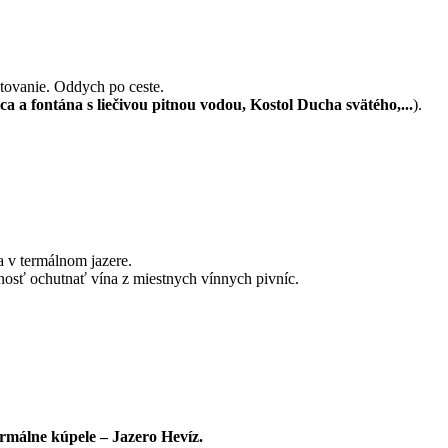
ytovanie. Oddych po ceste.
ca a fontána s liečivou pitnou vodou, Kostol Ducha svätého,...
).
a v termálnom jazere.
sť ochutnať vína z miestnych vínnych pivníc.
ermálne kúpele – Jazero Hevíz.