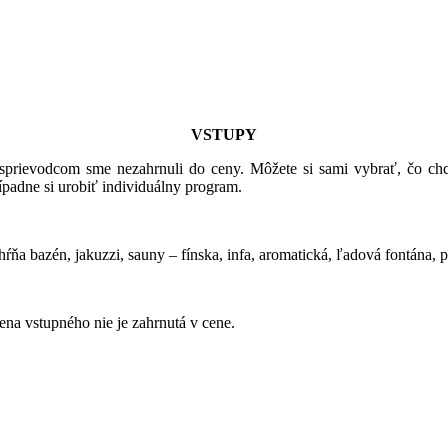
VSTUPY
sprievodcom sme nezahrnuli do ceny. Môžete si sami vybrať, čo chc
padne si urobiť individuálny program.
ŕňa bazén, jakuzzi, sauny – fínska, infa, aromatická, ľadová fontána, 
ena vstupného nie je zahrnutá v cene.