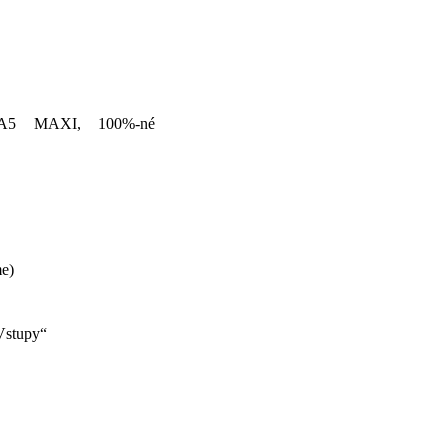
t (A5 MAXI, 100%-né
me)
„Vstupy“